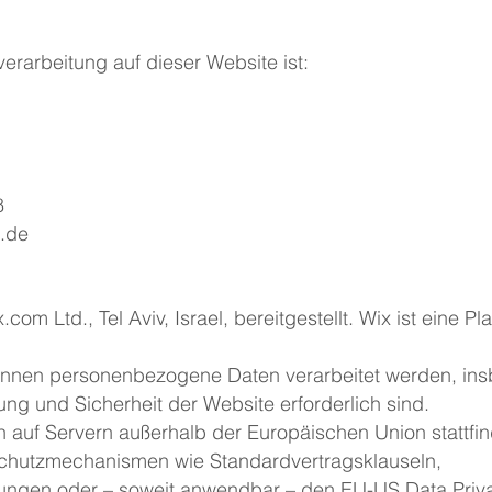
verarbeitung auf dieser Website ist:
8
a.de
om Ltd., Tel Aviv, Israel, bereitgestellt. Wix ist eine P
nnen personenbezogene Daten verarbeitet werden, ins
lung und Sicherheit der Website erforderlich sind.
 auf Servern außerhalb der Europäischen Union stattfind
Schutzmechanismen wie Standardvertragsklauseln,
ngen oder – soweit anwendbar – den EU-US Data Priv